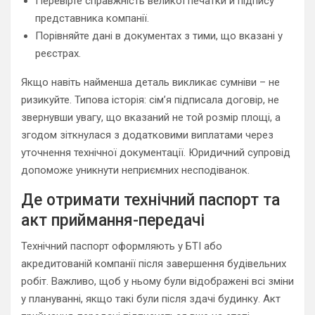
Перевірте справжність великої печатки й підпису
представника компанії.
Порівняйте дані в документах з тими, що вказані у
реєстрах.
Якщо навіть найменша деталь викликає сумніви – не
ризикуйте. Типова історія: сім’я підписала договір, не
звернувши увагу, що вказаний не той розмір площі, а
згодом зіткнулася з додатковими виплатами через
уточнення технічної документації. Юридичний супровід
допоможе уникнути неприємних несподіванок.
Де отримати технічний паспорт та
акт приймання-передачі
Технічний паспорт оформляють у БТІ або
акредитованій компанії після завершення будівельних
робіт. Важливо, щоб у ньому були відображені всі зміни
у плануванні, якщо такі були після здачі будинку. Акт