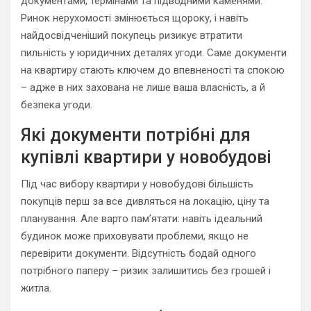
документами, термінами та підводними каменями.
Ринок нерухомості змінюється щороку, і навіть
найдосвідченіший покупець ризикує втратити
пильність у юридичних деталях угоди. Саме документи
на квартиру стають ключем до впевненості та спокою
– адже в них захована не лише ваша власність, а й
безпека угоди.
Які документи потрібні для
купівлі квартири у новобудові
Під час вибору квартири у новобудові більшість
покупців перш за все дивляться на локацію, ціну та
планування. Але варто пам’ятати: навіть ідеальний
будинок може приховувати проблеми, якщо не
перевірити документи. Відсутність бодай одного
потрібного паперу – ризик залишитись без грошей і
житла.