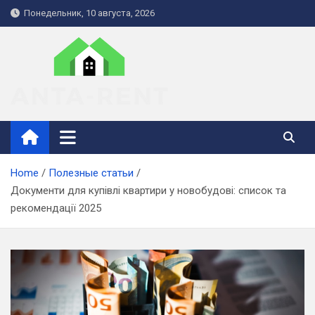
Skip
Понедельник, 10 августа, 2026
to
content
anta-rent.kiev.ua
Home
Полезные статьи
Документи для купівлі квартири у новобудові: список та
рекомендації 2025