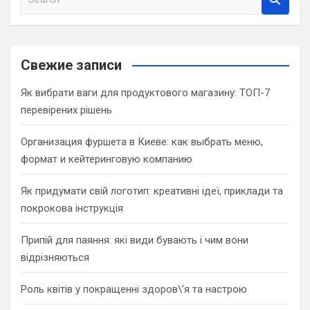
e
a
r
c
Свежие записи
h
Як вибрати ваги для продуктового магазину: ТОП-7
перевірених рішень
Организация фуршета в Киеве: как выбрать меню,
формат и кейтеринговую компанию
Як придумати свій логотип: креативні ідеї, приклади та
покрокова інструкція
Припій для паяння: які види бувають і чим вони
відрізняються
Роль квітів у покращенні здоров\’я та настрою