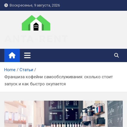
Skip
Воскресенье, 9 августа, 2026
to
content
anta-rent.kiev.ua
Home
Статьи
Франшиза кофейни самообслуживания: сколько стоит
запуск и как быстро окупается