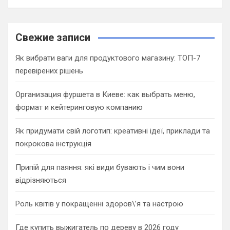
a
r
c
Свежие записи
h
Як вибрати ваги для продуктового магазину: ТОП-7
перевірених рішень
Организация фуршета в Киеве: как выбрать меню,
формат и кейтеринговую компанию
Як придумати свій логотип: креативні ідеї, приклади та
покрокова інструкція
Припій для паяння: які види бувають і чим вони
відрізняються
Роль квітів у покращенні здоров\’я та настрою
Где купить выжигатель по дереву в 2026 году