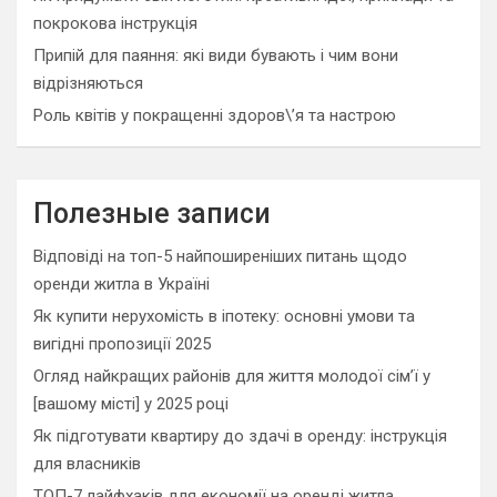
покрокова інструкція
Припій для паяння: які види бувають і чим вони
відрізняються
Роль квітів у покращенні здоров\’я та настрою
Полезные записи
Відповіді на топ-5 найпоширеніших питань щодо
оренди житла в Україні
Як купити нерухомість в іпотеку: основні умови та
вигідні пропозиції 2025
Огляд найкращих районів для життя молодої сім’ї у
[вашому місті] у 2025 році
Як підготувати квартиру до здачі в оренду: інструкція
для власників
ТОП-7 лайфхаків для економії на оренді житла