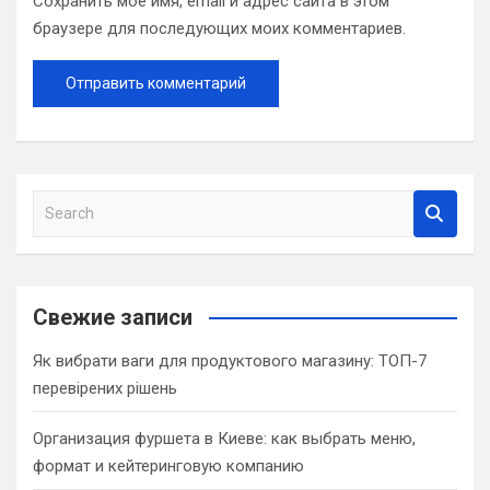
Сохранить моё имя, email и адрес сайта в этом
браузере для последующих моих комментариев.
S
e
a
r
c
Свежие записи
h
Як вибрати ваги для продуктового магазину: ТОП-7
перевірених рішень
Организация фуршета в Киеве: как выбрать меню,
формат и кейтеринговую компанию