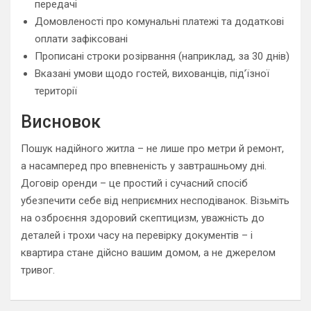
передачі
Домовленості про комунальні платежі та додаткові
оплати зафіксовані
Прописані строки розірвання (наприклад, за 30 днів)
Вказані умови щодо гостей, вихованців, під’їзної
території
Висновок
Пошук надійного житла – не лише про метри й ремонт,
а насамперед про впевненість у завтрашньому дні.
Договір оренди – це простий і сучасний спосіб
убезпечити себе від неприємних несподіванок. Візьміть
на озброєння здоровий скептицизм, уважність до
деталей і трохи часу на перевірку документів – і
квартира стане дійсно вашим домом, а не джерелом
тривог.