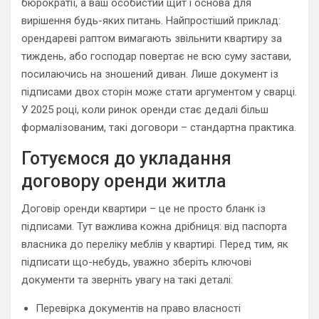
бюрократії, а ваш особистий щит і основа для
вирішення будь-яких питань. Найпростіший приклад:
орендареві раптом вимагають звільнити квартиру за
тиждень, або господар повертає не всю суму застави,
посилаючись на зношений диван. Лише документ із
підписами двох сторін може стати аргументом у сварці.
У 2025 році, коли ринок оренди стає дедалі більш
формалізованим, такі договори – стандартна практика.
Готуємося до укладання
договору оренди житла
Договір оренди квартири – це не просто бланк із
підписами. Тут важлива кожна дрібниця: від паспорта
власника до переліку меблів у квартирі. Перед тим, як
підписати що-небудь, уважно зберіть ключові
документи та зверніть увагу на такі деталі:
Перевірка документів на право власності