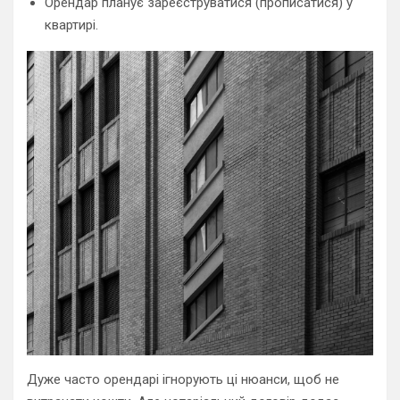
Орендар планує зареєструватися (прописатися) у
квартирі.
Дуже часто орендарі ігнорують ці нюанси, щоб не