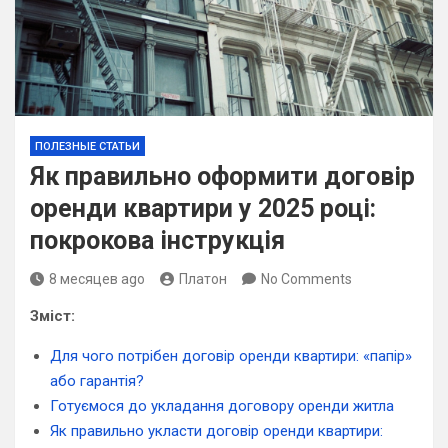
ПОЛЕЗНЫЕ СТАТЬИ
Як правильно оформити договір
оренди квартири у 2025 році:
покрокова інструкція
8 месяцев ago
Платон
No Comments
Зміст:
Для чого потрібен договір оренди квартири: «папір»
або гарантія?
Готуємося до укладання договору оренди житла
Як правильно укласти договір оренди квартири: