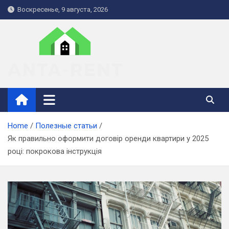
Skip
Воскресенье, 9 августа, 2026
to
content
anta-rent.kiev.ua
Home
Полезные статьи
Як правильно оформити договір оренди квартири у 2025
році: покрокова інструкція