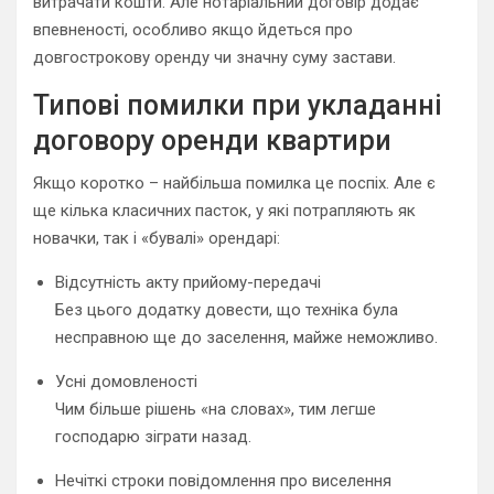
витрачати кошти. Але нотаріальний договір додає
впевненості, особливо якщо йдеться про
довгострокову оренду чи значну суму застави.
Типові помилки при укладанні
договору оренди квартири
Якщо коротко – найбільша помилка це поспіх. Але є
ще кілька класичних пасток, у які потрапляють як
новачки, так і «бувалі» орендарі:
Відсутність акту прийому-передачі
Без цього додатку довести, що техніка була
несправною ще до заселення, майже неможливо.
Усні домовленості
Чим більше рішень «на словах», тим легше
господарю зіграти назад.
Нечіткі строки повідомлення про виселення