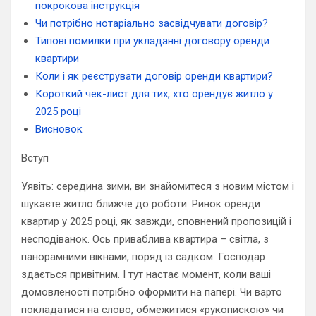
покрокова інструкція
Чи потрібно нотаріально засвідчувати договір?
Типові помилки при укладанні договору оренди
квартири
Коли і як реєструвати договір оренди квартири?
Короткий чек-лист для тих, хто орендує житло у
2025 році
Висновок
Вступ
Уявіть: середина зими, ви знайомитеся з новим містом і
шукаєте житло ближче до роботи. Ринок оренди
квартир у 2025 році, як завжди, сповнений пропозицій і
несподіванок. Ось приваблива квартира – світла, з
панорамними вікнами, поряд із садком. Господар
здається привітним. І тут настає момент, коли ваші
домовленості потрібно оформити на папері. Чи варто
покладатися на слово, обмежитися «рукопискою» чи