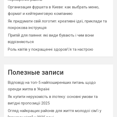
Организация фуршета в Киеве: как выбрать меню,
формат и кейтеринговую компанию
Як придумати свій логотип: креативні ідеї, приклади та
покрокова інструкція
Припій для паяння: які види бувають і чим вони
відрізняються
Роль квітів у покращенні здоров\’я та настрою
Полезные записи
Відповіді на топ-5 найпоширеніших питань щодо
оренди житла в Україні
Як купити нерухомість в іпотеку: основні умови та
вигідні пропозиції 2025
Огляд найкращих районів для життя молодої сім’ї у