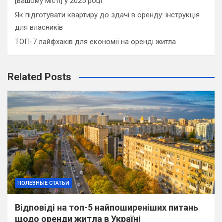
[вашому місті] у 2025 році
Як підготувати квартиру до здачі в оренду: інструкція
для власників
ТОП-7 лайфхаків для економії на оренді житла
Related Posts
ПОЛЕЗНЫЕ СТАТЬИ
Відповіді на топ-5 найпоширеніших питань
щодо оренди житла в Україні