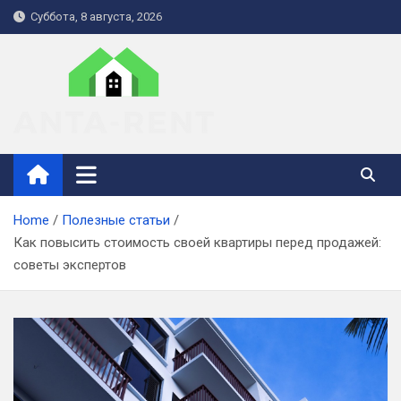
Skip
Суббота, 8 августа, 2026
to
content
anta-rent.kiev.ua
Home
Полезные статьи
Как повысить стоимость своей квартиры перед продажей:
советы экспертов