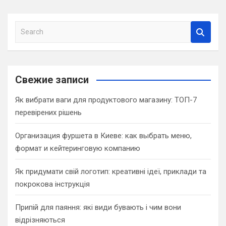
S
e
a
r
c
Свежие записи
h
Як вибрати ваги для продуктового магазину: ТОП-7
перевірених рішень
Организация фуршета в Киеве: как выбрать меню,
формат и кейтеринговую компанию
Як придумати свій логотип: креативні ідеї, приклади та
покрокова інструкція
Припій для паяння: які види бувають і чим вони
відрізняються