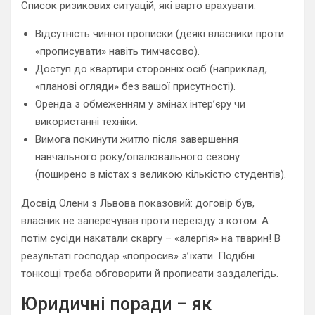
Список ризикових ситуацій, які варто врахувати:
Відсутність чинної прописки (деякі власники проти
«прописувати» навіть тимчасово).
Доступ до квартири сторонніх осіб (наприклад,
«планові огляди» без вашої присутності).
Оренда з обмеженням у змінах інтер’єру чи
використанні техніки.
Вимога покинути житло після завершення
навчального року/опалювального сезону
(поширено в містах з великою кількістю студентів).
Досвід Олени з Львова показовий: договір був,
власник не заперечував проти переїзду з котом. А
потім сусіди накатали скаргу – «алергія» на тварин! В
результаті господар «попросив» з’їхати. Подібні
тонкощі треба обговорити й прописати заздалегідь.
Юридичні поради – як