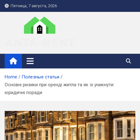
Skip
Пятница, 7 августа, 2026
to
content
anta-rent.kiev.ua
Home
Полезные статьи
Основні ризики при оренді житла та як їх уникнути:
юридичні поради