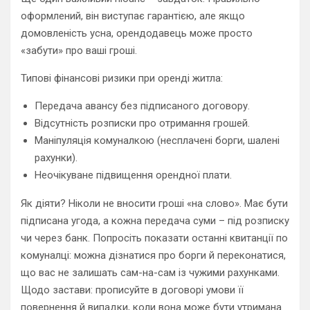
оформлений, він виступає гарантією, але якщо
домовленість усна, орендодавець може просто
«забути» про ваші гроші.
Типові фінансові ризики при оренді житла:
Передача авансу без підписаного договору.
Відсутність розписки про отримання грошей.
Маніпуляція комуналкою (несплачені борги, шалені
рахунки).
Неочікуване підвищення орендної плати.
Як діяти? Ніколи не вносити гроші «на слово». Має бути
підписана угода, а кожна передача суми – під розписку
чи через банк. Попросіть показати останні квитанції по
комуналці: можна дізнатися про борги й переконатися,
що вас не залишать сам-на-сам із чужими рахунками.
Щодо застави: прописуйте в договорі умови її
повернення й випадки, коли вона може бути утримана.