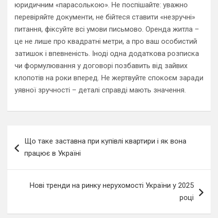
юридичним «парасолькою». Не поспішайте: уважно
перевіряйте документи, не бійтеся ставити «незручні»
питання, фіксуйте всі умови письмово. Оренда житла –
це не лише про квадратні метри, а про ваш особистий
затишок і впевненість. Іноді одна додаткова розписка
чи формулювання у договорі позбавить від зайвих
клопотів на роки вперед. Не жертвуйте спокоєм заради
уявної зручності – деталі справді мають значення.
Навигация
Що таке заставна при купівлі квартири і як вона
по
працює в Україні
записям
Нові тренди на ринку нерухомості України у 2025
році