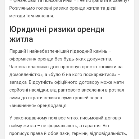
– фінансовій та психологічній – і не потрапити в халепу?
Розгляньмо головні ризики оренди житла та дієві
методи їх уникнення.
Юридичні ризики оренди
житла
Перший і найнебезпечніший підводний камінь –
оформлення оренди без будь-яких документів.
Частина власників досі пропонує просто «пожити за
домовленістю», а «було б на кого поскаржитися» –
загадка. Відсутність офіційного договору може мати
серйозні наслідки: від раптового виселення в розпал
зими до втрати великої суми грошей через
«зникнення» орендодавця.
У законодавчому полі все чітко: письмовий договір
найму житла – не формальність, а гарантія. Він
прописує права й обов’язки, терміни, відповідальність,