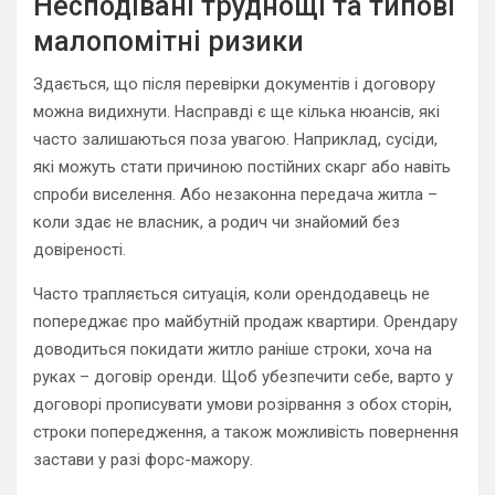
Несподівані труднощі та типові
малопомітні ризики
Здається, що після перевірки документів і договору
можна видихнути. Насправді є ще кілька нюансів, які
часто залишаються поза увагою. Наприклад, сусіди,
які можуть стати причиною постійних скарг або навіть
спроби виселення. Або незаконна передача житла –
коли здає не власник, а родич чи знайомий без
довіреності.
Часто трапляється ситуація, коли орендодавець не
попереджає про майбутній продаж квартири. Орендару
доводиться покидати житло раніше строки, хоча на
руках – договір оренди. Щоб убезпечити себе, варто у
договорі прописувати умови розірвання з обох сторін,
строки попередження, а також можливість повернення
застави у разі форс-мажору.