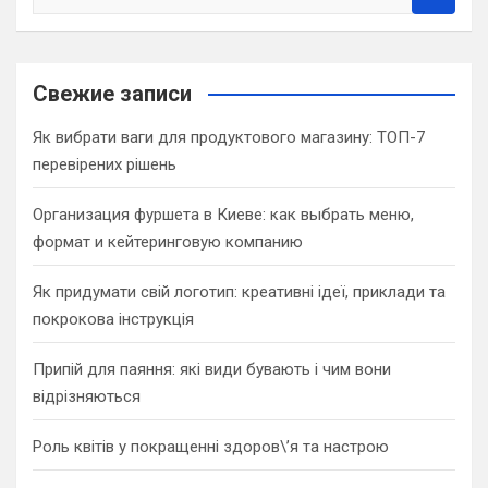
e
a
r
c
Свежие записи
h
Як вибрати ваги для продуктового магазину: ТОП-7
перевірених рішень
Организация фуршета в Киеве: как выбрать меню,
формат и кейтеринговую компанию
Як придумати свій логотип: креативні ідеї, приклади та
покрокова інструкція
Припій для паяння: які види бувають і чим вони
відрізняються
Роль квітів у покращенні здоров\’я та настрою