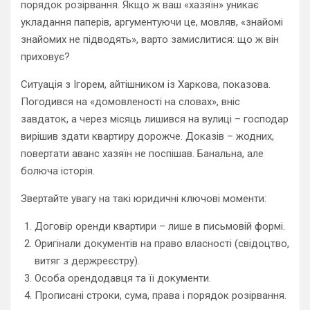
порядок розірвання. Якщо ж ваш «хазяїн» уникає
укладання паперів, аргументуючи це, мовляв, «знайомі
знайомих не підводять», варто замислитися: що ж він
приховує?
Ситуація з Ігорем, айтішником із Харкова, показова.
Погодився на «домовленості на словах», вніс
завдаток, а через місяць лишився на вулиці – господар
вирішив здати квартиру дорожче. Доказів – жодних,
повертати аванс хазяїн не поспішав. Банальна, але
болюча історія.
Звертайте увагу на такі юридичні ключові моменти:
Договір оренди квартири – лише в письмовій формі.
Оригінали документів на право власності (свідоцтво,
витяг з держреєстру).
Особа орендодавця та її документи.
Прописані строки, сума, права і порядок розірвання.