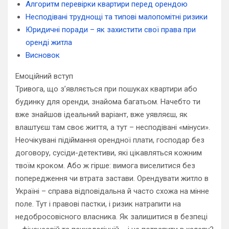
Алгоритм перевірки квартири перед орендою
Несподівані труднощі та типові малопомітні ризики
Юридичні поради – як захистити свої права при
оренді житла
Висновок
Емоційний вступ
Тривога, що з’являється при пошуках квартири або
будинку для оренди, знайома багатьом. Начебто ти
вже знайшов ідеальний варіант, вже уявляєш, як
влаштуєш там своє життя, а тут – несподівані «мінуси».
Неочікувані підіймання орендної плати, господар без
договору, сусіди-детективи, які цікавляться кожним
твоїм кроком. Або ж гірше: вимога виселитися без
попередження чи втрата застави. Орендувати житло в
Україні – справа відповідальна й часто схожа на мінне
поле. Тут і правові пастки, і ризик натрапити на
недобросовісного власника. Як залишитися в безпеці