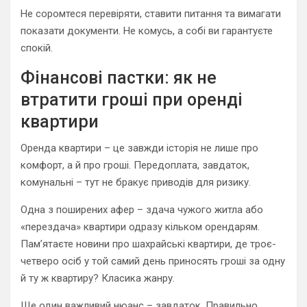
Не соромтеся перевіряти, ставити питання та вимагати
показати документи. Не комусь, а собі ви гарантуєте
спокій.
Фінансові пастки: як не
втратити гроші при оренді
квартири
Оренда квартири – це завжди історія не лише про
комфорт, а й про гроші. Передоплата, завдаток,
комунальні – тут не бракує приводів для ризику.
Одна з поширених афер – здача чужого житла або
«перездача» квартири одразу кільком орендарям.
Пам’ятаєте новини про шахрайські квартири, де троє-
четверо осіб у той самий день приносять гроші за одну
й ту ж квартиру? Класика жанру.
Ще один важливий нюанс – завдаток. Правильно