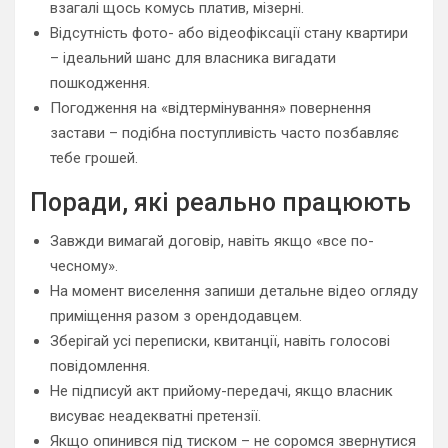
взагалі щось комусь платив, мізерні.
Відсутність фото- або відеофіксації стану квартири
– ідеальний шанс для власника вигадати
пошкодження.
Погодження на «відтермінування» повернення
застави – подібна поступливість часто позбавляє
тебе грошей.
Поради, які реально працюють
Завжди вимагай договір, навіть якщо «все по-
чесному».
На момент виселення запиши детальне відео огляду
приміщення разом з орендодавцем.
Зберігай усі переписки, квитанції, навіть голосові
повідомлення.
Не підписуй акт прийому-передачі, якщо власник
висуває неадекватні претензії.
Якщо опинився під тиском – не соромся звернутися