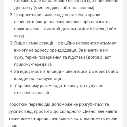
Спокійно, але наполегливо нагадати про повернення
депозиту (у месенджері або телефоном).
Попросити письмове підтвердження причин
невиплати (якщо власник заявляє про наявність
пошкоджень – вимагай детальної фотофіксації або
акту).
Якщо немає реакції – офіційно направити письмову
вимогу на адресу орендодавця. Зазначити в ній
суму, термін повернення та підстави (договір, акт
прийому-передачі).
За відсутності відповіді – звертатись до юриста або
юридичної консультації.
У крайньому разі – подати заяву до суду про
стягнення грошей.
Короткий перелік дій допоможе не розгубитися та
рухатися від простого до складного. Дивно, але навіть
такий елементарний ланцюжок часто економить нерви
і час.