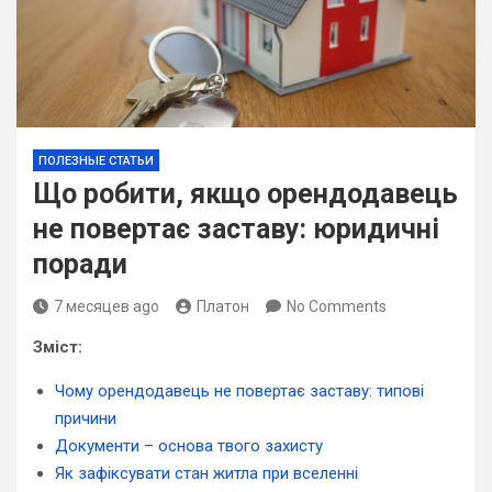
ПОЛЕЗНЫЕ СТАТЬИ
Що робити, якщо орендодавець
не повертає заставу: юридичні
поради
7 месяцев ago
Платон
No Comments
Зміст:
Чому орендодавець не повертає заставу: типові
причини
Документи – основа твого захисту
Як зафіксувати стан житла при вселенні