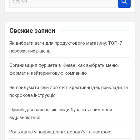
e
a
r
c
Свежие записи
h
Як вибрати ваги для продуктового магазину: ТОП-7
перевірених рішень
Организация фуршета в Киеве: как выбрать меню,
формат и кейтеринговую компанию
Як придумати свій логотип: креативні ідеї, приклади та
покрокова інструкція
Припій для паяння: які види бувають і чим вони
відрізняються
Роль квітів у покращенні здоров\’я та настрою