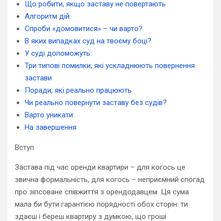
Що робити, якщо заставу не повертають
Алгоритм дій:
Спроби «домовитися» – чи варто?
В яких випадках суд на твоєму боці?
У суді допоможуть:
Три типові помилки, які ускладнюють повернення
застави
Поради, які реально працюють
Чи реально повернути заставу без судів?
Варто уникати:
На завершення
Вступ
Застава під час оренди квартири – для когось це
звична формальність, для когось – неприємний спогад
про зіпсоване співжиття з орендодавцем. Ця сума
мала би бути гарантією порядності обох сторін: ти
здаєш і береш квартиру з думкою, що гроші