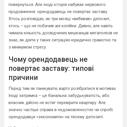
повернуться. Але іноді історія набуває нервового
продовження: орендодавець не повертає заставу.
Хтось розповідає, як три місяці «вибивав» депозит,
хтось – що не побачив ані копійки. Дивно, але навіть
чимала кількість досвідчених мешканців мегаполісів не
знає, як діяти у таких ситуаціях юридично грамотно та
з мінімумом стресу.
Чому орендодавець не
повертає заставу: типові
причини
Перед тим як панікувати, варто розібратися в мотивах.
Іноді затримка – це банальна забудькуватість, або
власник дійсно не встиг перевірити квартиру. Але
значно частіше справа в недомовленостях чи спробі
орендодавця «зекономити» на твоєму депозиті.