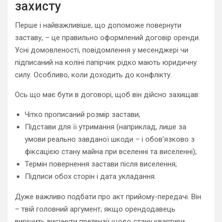
захисту
Перше і найважливіше, що допоможе повернути
заставу, – це правильно оформлений договір оренди.
Усні домовленості, повідомлення у месенджері чи
підписаний на коліні папірчик рідко мають юридичну
силу. Особливо, коли доходить до конфлікту.
Ось що має бути в договорі, щоб він дійсно захищав:
Чітко прописаний розмір застави;
Підстави для її утримання (наприклад, лише за
умови реально завданої шкоди – і обов’язково з
фіксацією стану майна при вселенні та виселенні);
Термін повернення застави після виселення;
Підписи обох сторін і дата укладання.
Дуже важливо подбати про акт прийому-передачі. Він
– твій головний аргумент, якщо орендодавець
вирішить висунути претензії щодо стану квартири.