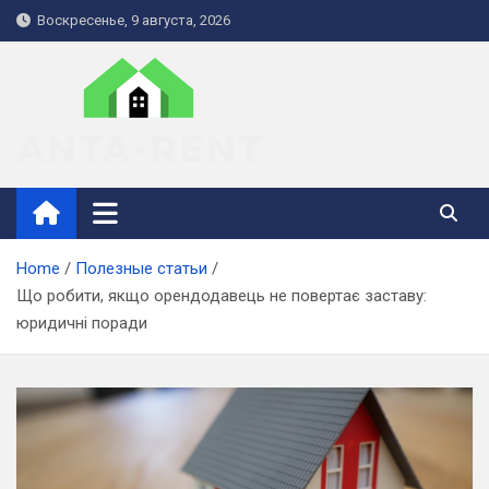
Skip
Воскресенье, 9 августа, 2026
to
content
anta-rent.kiev.ua
Home
Полезные статьи
Що робити, якщо орендодавець не повертає заставу:
юридичні поради