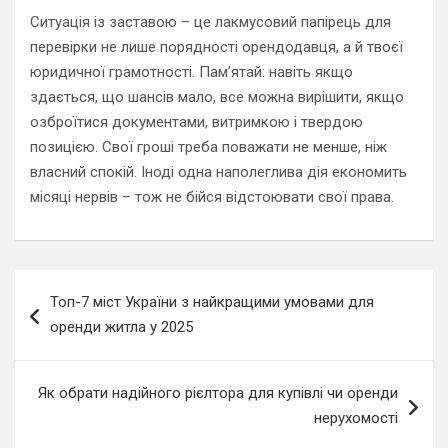
Ситуація із заставою – це лакмусовий папірець для
перевірки не лише порядності орендодавця, а й твоєї
юридичної грамотності. Пам’ятай: навіть якщо
здається, що шансів мало, все можна вирішити, якщо
озброїтися документами, витримкою і твердою
позицією. Свої гроші треба поважати не менше, ніж
власний спокій. Іноді одна наполеглива дія економить
місяці нервів – тож не бійся відстоювати свої права.
Навигация
Топ-7 міст України з найкращими умовами для
по
оренди житла у 2025
записям
Як обрати надійного рієлтора для купівлі чи оренди
нерухомості