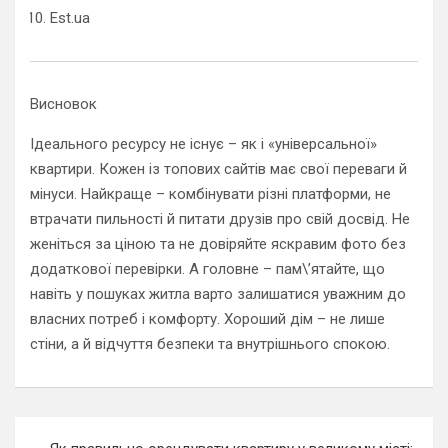
Est.ua
Висновок
Ідеального ресурсу не існує – як і «універсальної»
квартири. Кожен із топових сайтів має свої переваги й
мінуси. Найкраще – комбінувати різні платформи, не
втрачати пильності й питати друзів про свій досвід. Не
женіться за ціною та не довіряйте яскравим фото без
додаткової перевірки. А головне – пам\’ятайте, що
навіть у пошуках житла варто залишатися уважним до
власних потреб і комфорту. Хороший дім – не лише
стіни, а й відчуття безпеки та внутрішнього спокою.
Навигация