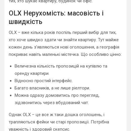
тих, хто шукає квартиру, будинок чи офіс.
OLX Нерухомість: масовість і
швидкість
OLX – вже кілька років поспіль перший вибір для тих,
хто хоче швидко здати чи знайти квартиру. Тут майже
кожен день з’являються нові оголошення, а географія
покриває навіть маленькі містечка. Що особливо цінно:
Величезна кількість пропозицій на купівлю та
оренду квартири.
Відносно простий інтерфейс.
Багато власників, а не лише ріелтори.
Можна одразу домовитись про перегляд,
зідзвонитись через вбудований чат.
Однак OLX – це все ж таки дошка оголошень, і
трапляються фейки чи старі пропозиції. Потрібна
уважність і здоровий скепсис.