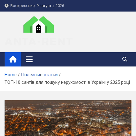
Skip
Воскресенье, 9 августа, 2026
to
content
anta-rent.kiev.ua
Home
Полезные статьи
ТОП-10 сайтів для пошуку нерухомості в Україні у 2025 році