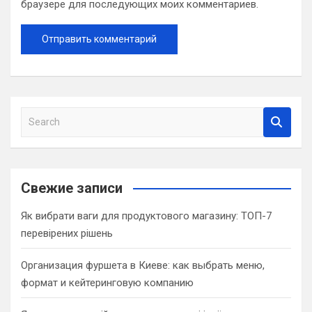
браузере для последующих моих комментариев.
S
e
a
r
c
Свежие записи
h
Як вибрати ваги для продуктового магазину: ТОП-7
перевірених рішень
Организация фуршета в Киеве: как выбрать меню,
формат и кейтеринговую компанию