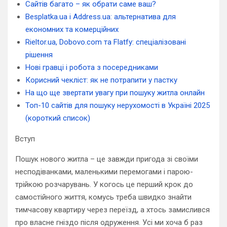
Сайтів багато – як обрати саме ваш?
Besplatka.ua і Address.ua: альтернатива для
економних та комерційних
Rieltor.ua, Dobovo.com та Flatfy: спеціалізовані
рішення
Нові гравці і робота з посередниками
Корисний чекліст: як не потрапити у пастку
На що ще звертати увагу при пошуку житла онлайн
Топ-10 сайтів для пошуку нерухомості в Україні 2025
(короткий список)
Вступ
Пошук нового житла – це завжди пригода зі своїми
несподіванками, маленькими перемогами і парою-
трійкою розчарувань. У когось це перший крок до
самостійного життя, комусь треба швидко знайти
тимчасову квартиру через переїзд, а хтось замислився
про власне гніздо після одруження. Усі ми хоча б раз