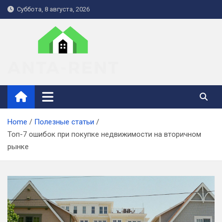
Skip
Суббота, 8 августа, 2026
to
content
anta-rent.kiev.ua
Home
Полезные статьи
Топ-7 ошибок при покупке недвижимости на вторичном
рынке