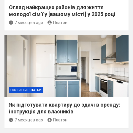
Огляд найкращих районів для життя
молодої сім’ї у [вашому місті] у 2025 році
7 месяцев ago
Платон
ПОЛЕЗНЫЕ СТАТЬИ
Як підготувати квартиру до здачі в оренду:
інструкція для власників
7 месяцев ago
Платон