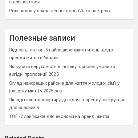
відрізняються
Роль квітів у покращенні здоров\’я та настрою
Полезные записи
Відповіді на топ-5 найпоширеніших питань щодо
оренди житла в Україні
Як купити нерухомість в іпотеку: основні умови та
вигідні пропозиції 2025
Огляд найкращих районів для життя молодої сім’ї у
[вашому місті] у 2025 році
Як підготувати квартиру до здачі в оренду: інструкція
для власників
ТОП-7 лайфхаків для економії на оренді житла