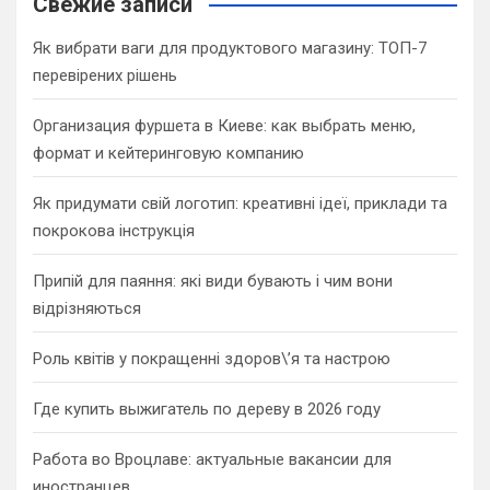
Свежие записи
h
Як вибрати ваги для продуктового магазину: ТОП-7
перевірених рішень
Организация фуршета в Киеве: как выбрать меню,
формат и кейтеринговую компанию
Як придумати свій логотип: креативні ідеї, приклади та
покрокова інструкція
Припій для паяння: які види бувають і чим вони
відрізняються
Роль квітів у покращенні здоров\’я та настрою
Где купить выжигатель по дереву в 2026 году
Работа во Вроцлаве: актуальные вакансии для
иностранцев